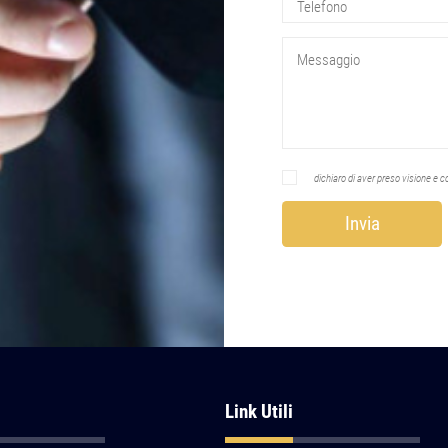
dichiaro di aver preso visione e
Link Utili