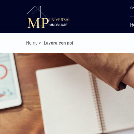
Se
H
Home
>
Lavora con noi