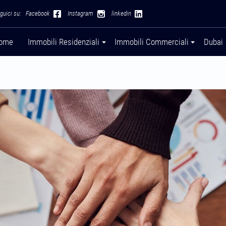
guici su:
Facebook
Instagram
linkedin
ome
Immobili Residenziali
Immobili Commerciali
Dubai